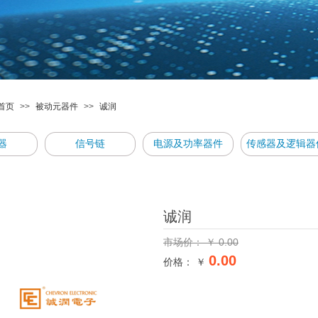
首页
>>
被动元器件
>>
诚润
器
信号链
电源及功率器件
传感器及逻辑器
诚润
市场价：
￥
0.00
0.00
价格： ￥