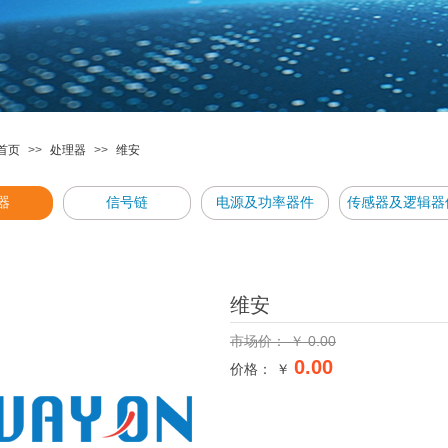
首页
>>
处理器
>>
维安
器
信号链
电源及功率器件
传感器及逻辑器
维安
市场价：
￥
0.00
0.00
价格： ￥